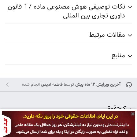
نکات توصیفی هوش مصنوعی ماده 17 قانون
داوری تجاری بین المللی
مقالات مرتبط
منابع
آخرین ویرایش ۱۲ ماه پیش
توسط
فاطمه امیدی
انجام شده
✖
تمامی حقوق برای
پژوهشکده حقوق و قانون ایران
محفوظ است و هرگونه کپی بر
سیاست حفظ حریم خصوصی
نمای رایانه