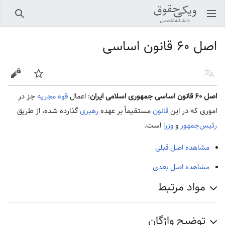
باز کردن منو اصلی
جستجو
اصل ۶۰ قانون اساسی
زبان
پیگیری
ویرایش
اصل ۶۰ قانون اساسی جمهوری اسلامی ایران
: اعمال
قوه مجریه
جز در
اموری كه در این
قانون
مستقیماً بر عهده
رهبری
گذارده شده، از طریق
رئیس‌جمهور
و
وزرا
است.
مشاهده اصل قبلی
مشاهده اصل بعدی
مواد مرتبط
توضیح واژگان