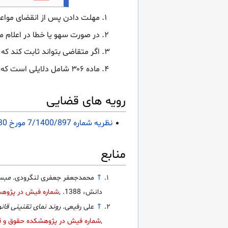
مهلت دادن پس از انقضای مواعد
در صورت سهو یا خطا در اعلام
اگر متقاضی بتواند ثابت کند که عدم استفاده 
ماده ۳۰۶ شامل دلایلی است که می‌تواند به متقاضی اجازه دهد مهلت بیشتری دریافت کند.
رویه های قضایی
نظریه شماره 7/1400/897 مورخ 1400/11/30 اداره کل حقوقی قوه قضاییه درباره تجدید جلسه به علت بیماری اصحاب دعوا
منابع
↑
محمدجعفر جعفری لنگرودی.
مبسو
دانش، 1388.
,
شماره فیش در پژوهشک
↑
علی رفیعی.
روند نمای تقنینی قان
,
شماره فیش در پژوهشکده حقوق و قا