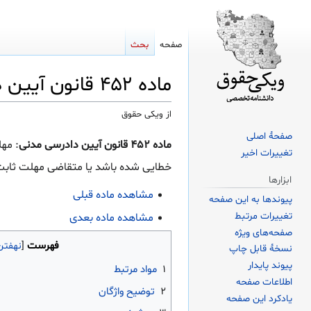
صفحه
بحث
ماده ۴۵۲ قانون آیین دادرسی مدنی
از ویکی حقوق
صفحهٔ اصلی
پرش
پرش
ماده ۴۵۲ قانون آیین دادرسی مدنی
: مه
تغییرات اخیر
به
به
خطایی شده باشد یا متقاضی مهلت ثابت 
ناوبری
جستجو
ابزارها
مشاهده ماده قبلی
پیوندها به این صفحه
تغییرات مرتبط
مشاهده ماده بعدی
صفحه‌های ویژه
فهرست
نسخهٔ قابل چاپ
پیوند پایدار
۱
مواد مرتبط
اطلاعات صفحه
۲
توضیح واژگان
یادکرد این صفحه