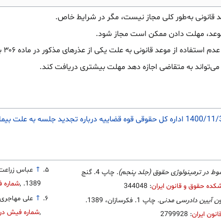
 قانونی به‌طور کلی مجاز نیست، مگر در شرایط خاص.
 موعد، مهلت دادن ممکن است مجاز شود.
از موعد قانونی به علت یکی از عذرهای مذکور در ماده ۳۰۶ بوده، مهلت دادن ممکن است مجاز شود.
↑
عباس زراعت
ط در ترمینولوژی حقوق (جلد پنجم)
. چاپ 4. گنج
1389.
,
شماره ف
ده حقوق و قانون ایران
: 344048
↑
علی مهاجری
ون آیین دادرسی مدنی
. چاپ 1. فکرسازان، 1389.
,
شماره فیش در 
نون ایران
: 2799928