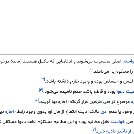
استه
اصلی محسوب می‌شوند و ادعاهایی که مکمل هستند (مانند درخواس
[۲]
ا محکوم به می‌نامند.
[۳]
 لمس و احساس بوده و وجود خارج داشته باشد.
[۴]
یت دعوا
بوده و قاطع باشد حکم نامیده می‌شود.
[۵]
ه
موضوع تراضی طرفین قرار گرفته؛ اجاره بها گویند.
 وجود یا عدم
اذن
مالک، بابت انتفاع از مال او، بدون وجود رابطه
اجاره
بین
 اصل
خواسته
قابل مطالبه بوده و این مطالبه مستلزم اقامه دعوا مستقل 
[۷]
ز تأخیر تادیه دین
.