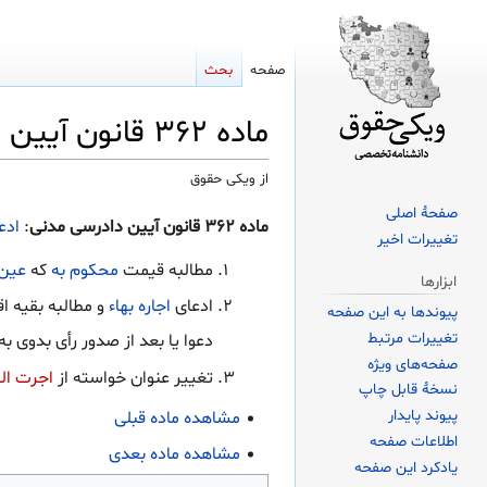
صفحه
بحث
ماده ۳۶۲ قانون آیین دادرسی مدنی
از ویکی حقوق
صفحهٔ اصلی
پرش
پرش
ماده ۳۶۲ قانون آیین دادرسی مدنی
:
ادع
تغییرات اخیر
به
به
ناوبری
جستجو
مطالبه قیمت
محکوم به
که
عین
ابزارها
ادعای
اجاره بهاء
و مطالبه بقیه ا
پیوندها به این صفحه
تغییرات مرتبط
دعوا یا بعد از صدور رأی بدوی به
صفحه‌های ویژه
تغییر عنوان خواسته از
اجرت ال
نسخهٔ قابل چاپ
پیوند پایدار
مشاهده ماده قبلی
اطلاعات صفحه
مشاهده ماده بعدی
یادکرد این صفحه