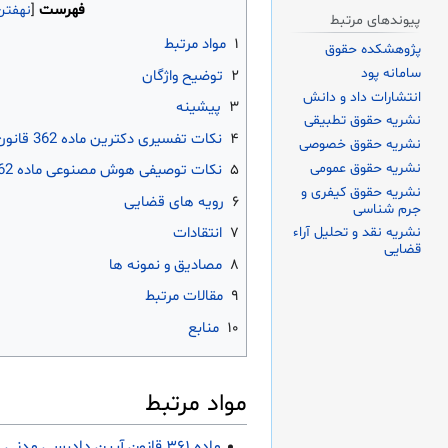
فهرست
پیوندهای مرتبط
۱
مواد مرتبط
پژوهشکده حقوق
سامانه پود
۲
توضیح واژگان
انتشارات داد و دانش
۳
پیشینه
نشریه حقوق تطبیقی
۴
نکات تفسیری دکترین ماده 362 قانون آیین دادرسی مدنی
نشریه حقوق خصوصی
نشریه حقوق عمومی
۵
نکات توصیفی هوش مصنوعی ماده 362 قانون آیین دادرسی مدنی
نشریه حقوق کیفری و
۶
رویه های قضایی
جرم شناسی
نشریه نقد و تحلیل آراء
۷
انتقادات
قضایی
۸
مصادیق و نمونه ها
۹
مقالات مرتبط
۱۰
منابع
مواد مرتبط
ماده ۳۶۱ قانون آیین دادرسی مدنی