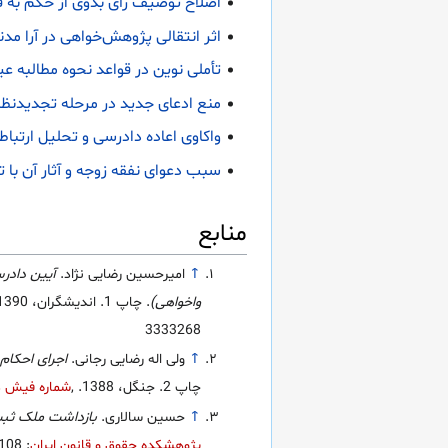
اصلاح توصیف رأی بدوی از حکم به قر
اثر انتقالی پژوهش‌خواهی در آرا مدن
تأملی نوین در قواعد نحوه‌ مطالبه‌ 
منع ادعای جدید در مرحله تجدیدنظر 
واکاوی اعاده دادرسی و تحلیل ارتباط
سبب دعوای نفقه زوجه و آثار آن با تا
منابع
↑
امیرحسین رضایی نژاد.
آیین دادر
واخواهی)
. چاپ 1. اندیشگران، 1390.
3333268
↑
ولی اله رضایی رجانی.
اجرای احکام
چاپ 2. جنگل، 1388.
,
شماره فیش در
↑
حسین سالاری.
بازداشت ملک ثب
پژوهشکده حقوق و قانون ایران
: 3031108