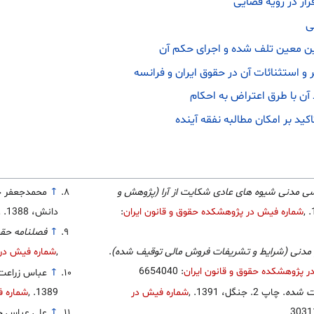
ار در رویه قضایی
ی
عین معین‌ تلف شده و اجرای حکم آن
و استثنائات آن در حقوق ایران و فرانسه
 آن با طرق اعتراض به احکام
کید بر امکان مطالبه نفقه آینده
سی مدنی شیوه های عادی شکایت از آرا (پژوهش و
↑
محمدجعفر ج
,
شماره فیش در پژوهشکده حقوق و قانون ایران
:
دانش، 1388.
,
↑
فصلنامه حقوقی مجد،
 مدنی (شرایط و تشریفات فروش مالی توقیف شده)
.
,
شماره فیش در 
 پژوهشکده حقوق و قانون ایران
: 6654040
↑
عباس زراعت
ت شده
. چاپ 2. جنگل، 1391.
,
شماره فیش در
1389.
,
شماره ف
↑
علی عباس ح