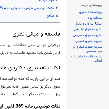
۳
مواد مرتبط
پیوندهای مرتبط
۴
نکات توصیفی هوش مصنوعی ماده 369 قانون آیین دادرسی کیفری
پژوهشکده حقوق
۵
منابع
سامانه پود
انتشارات داد و دانش
نشریه حقوق تطبیقی
فلسفه و مبانی نظری
نشریه حقوق خصوصی
نشریه حقوق عمومی
در فرض طولانی شدن محاکمات، بر اساس ای
نشریه حقوق کیفری و
جرم شناسی
از باز شدن باب تجدید جلسات به دلایل
نشریه نقد و تحلیل آراء
قضایی
نکات تفسیری دکترین ماده 369 قانون آیین دادرسی کی
عده ای بر این باورند که عدم توقف محا
سوی دیگر بر اساس همین ماده نمی‌توان
روز اداری باشد، دیگر سخن گفتن از د
نکات توضیحی ماده 369 قانون آیین دادرسی کیفری