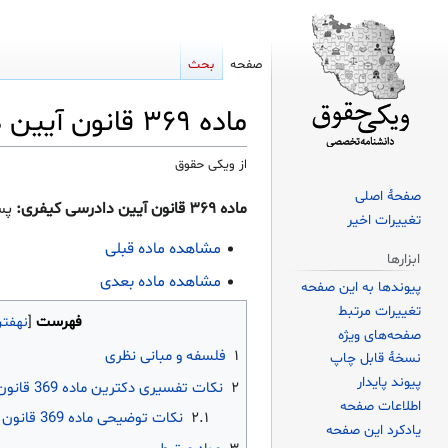
صفحه
بحث
ماده ۳۶۹ قانون آیین دادرسی کیفری
از ویکی حقوق
صفحهٔ اصلی
پرش
پرش
ماده ۳۶۹ قانون آیین دادرسی کیفری:
پس 
تغییرات اخیر
به
به
ناوبری
جستجو
مشاهده ماده قبلی
ابزارها
مشاهده ماده بعدی
پیوندها به این صفحه
تغییرات مرتبط
فهرست
صفحه‌های ویژه
۱
فلسفه و مبانی نظری
نسخهٔ قابل چاپ
پیوند پایدار
۲
نکات تفسیری دکترین ماده 369 قانون آیین دادرسی کیفری
اطلاعات صفحه
۲.۱
نکات توضیحی ماده 369 قانون آیین دادرسی کیفری
یادکرد این صفحه