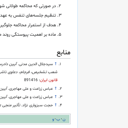
در صورتی که محاکمه طولانی شود
تنظیم جلسه‌های تنفس به عهده 
هدف از استمرار محاکمه جلوگیری
ماده بر اهمیت پیوستگی روند مح
منابع
↑
سیدجلال الدین مدنی.
آیین دادرس
شعب تشخیص، فرجام، دعاوی ناشی از 
قانون ایران
: 891416
↑
عباس زراعت و علی مهاجری.
آیین
↑
عباس زراعت و علی مهاجری.
آیین
↑
حجت سبزواری نژاد.
تأثیر منجی ع
ن
ب
و