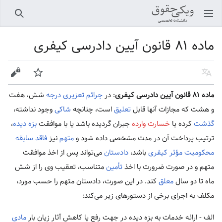
باز کردن منو اصلی
جستجو
ماده ۸۱ قانون آیین دادرسی کیفری
زبان
پیگیری
ویرایش
ماده ۸۱ قانون آیین دادرسی کیفری
: در
جرائم تعزیری
درجه
شش، هفت
و هشت که مجازات آنها قابل
تعلیق
است، چنانچه
شاکی
وجود نداشته،
گذشت
کرده یا
خسارت وارده
جبران گردیده باشد یا با موافقت
بزه دیده
،
ترتیب پرداخت آن در مدت مشخصی داده شود و
متهم
نیز
فاقد سابقه
محکومیت مؤثر کیفری
باشد،
دادستان
می‌تواند پس از اخذ موافقت
متهم و در صورت ضرورت با اخذ
تأمین
متناسب، تعقیب وی را از شش
ماه تا دو سال
معلق
کند. در این صورت، دادستان متهم را حسب مورد،
مکلف به اجرای برخی از دستورهای زیر می‌کند:
الف - ارائه خدمات به بزه دیده در جهت رفع یا کاهش آثار زیان بار
مادی