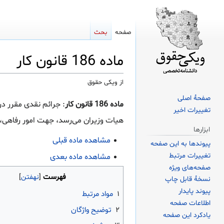
صفحه
بحث
ماده 186 قانون کار
از ویکی حقوق
صفحهٔ اصلی
پرش
پرش
ماده 186 قانون کار
: جرائم نقدی مقرر د
تغییرات اخیر
به
به
هیات وزیران می‌رسد، جهت امور رفاهی،
ناوبری
جستجو
ابزارها
مشاهده ماده قبلی
پیوندها به این صفحه
تغییرات مرتبط
مشاهده ماده بعدی
صفحه‌های ویژه
فهرست
نسخهٔ قابل چاپ
پیوند پایدار
۱
مواد مرتبط
اطلاعات صفحه
۲
توضیح واژگان
یادکرد این صفحه