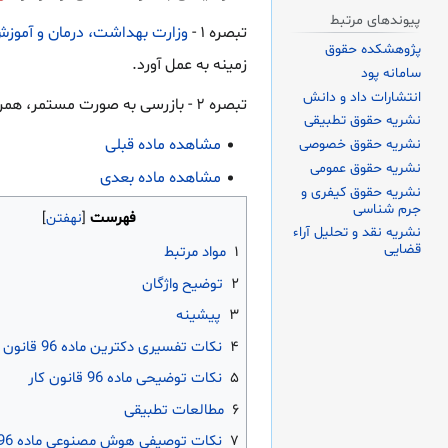
پیوندهای مرتبط
‌تبصره ۱ -
وزارت بهداشت، درمان و آموز
پژوهشکده حقوق
زمینه به عمل آورد.
سامانه پود
انتشارات داد و دانش
‌تبصره ۲ - بازرسی به صورت مستمر، همراه با تذکر اشکالات و معایب و نواقص و در صورت لزوم تقاضای تعقیب متخلفان در مراجع صالح انجام‌ می‌گیرد.
نشریه حقوق تطبیقی
مشاهده ماده قبلی
نشریه حقوق خصوصی
نشریه حقوق عمومی
مشاهده ماده بعدی
نشریه حقوق کیفری و
جرم شناسی
فهرست
نشریه نقد و تحلیل آراء
قضایی
۱
مواد مرتبط
۲
توضیح واژگان
۳
پیشینه
۴
نکات تفسیری دکترین ماده 96 قانون کار
۵
نکات توضیحی ماده 96 قانون کار
۶
مطالعات تطبیقی
۷
نکات توصیفی هوش مصنوعی ماده 96 قانون کار