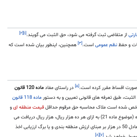
[۲]
[۱]
رتی
از متقاضی ثبت گرفته می شود، حق الثبت می گویند.
[۳]
ت و حفظ
نظم عمومی
است.
همچنین، اینطور بیان شده است که
[۵]
 صورت اقساط مقرر کرده است.
در راستای مفاد
ماده 120 قانون
لثبت، طبق تعرفه های قانونی تعیین و به دستور
ماده 118 قانون
قیمت منطقه ای
و
حق الثبت املاک ثبت نشده (موضوع ماده 21) به ازای هر ده هزار ریال، هزار ریال دریافت می
دریافت می نمایند علاوه بر بهای دفترچه مالکیت معادل 50 در هزار بر مبنای ارزش منطقه بندی و یا برگ ارزیابی اخذ
[۸]
[۷]
 وصول خواهد شد.