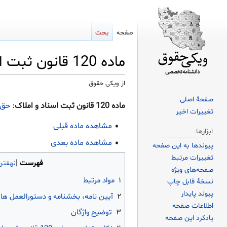
صفحه
بحث
ماده 120 قانون ثبت اسناد و املاک
از ویکی حقوق
صفحهٔ اصلی
پرش
پرش
ماده 120 قانون ثبت اسناد و املاک
:
حق‌
تغییرات اخیر
به
به
ناوبری
جستجو
مشاهده ماده قبلی
ابزارها
مشاهده ماده بعدی
پیوندها به این صفحه
تغییرات مرتبط
فهرست
صفحه‌های ویژه
۱
مواد مرتبط
نسخهٔ قابل چاپ
پیوند پایدار
۲
آیین نامه، بخشنامه و دستورالعمل ها
اطلاعات صفحه
۳
توضیح واژگان
یادکرد این صفحه