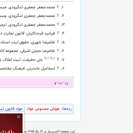
↑
محمدجعفر جعفری لنگرودی.
مبسو
↑
محمدجعفر جعفری لنگرودی.
وسیط
↑
محمدجعفر جعفری لنگرودی.
ترمی
↑
فرشید فرحناکیان.
قانون تجارت د
↑
غلامرضا شهری.
حقوق ثبت اسناد و
↑
غلامرضا حجتی اشرفی.
مجموعه کام
۷٫۱
۷٫۰
↑
علی حقیقت.
ثبت املاک در
↑
اسماعیل عابدینی.
فرهنگ مختصر 
ن
ب
و
رده‌ها
:
هوش مصنوعی مواد
مواد قانون ثب
✖
این صفحه آخرین‌بار در ‏۱۹ مهٔ ۲۰۲۵ ساعت ‏۲۰:۴۱ ویرایش شده‌است.