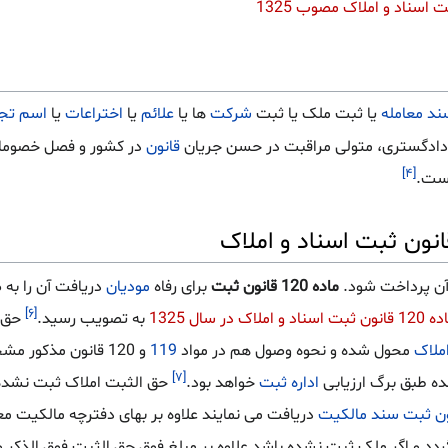
ند
معامله
یا ثبت ملک یا ثبت
شرکت
ها یا
علائم
یا
اختراعات
یا
اسم تجا
ت دادگستری، متولی مراقبت در حسن جریان
قانون
در کشور و فصل خصوما
[۴]
ست.
آن پرداخت شود.
ماده 120 قانون ثبت
برای رفاه
مودیان
دریافت آن را به
[۶]
 سال 1325
به تصویب رسید.
حق ا
ملاک
محول شده و نحوه وصول هم در مواد
119
و 120 قانون مذکور مشخص شده است ملاک محاسبه حق مرقوم حداقل
[۷]
ه طبق برگ ارزیابی
اداره ثبت
خواهد بود.
سند مالکیت
ردد و اگر ملک ثبت نشده باشد علاوه بر مبلغ فوق حق الثبت فوق الذکر