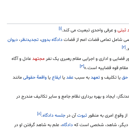
[۱]
 ثبتی
و عرفی واحدی تبعیت می کند.
اضی شامل تمامی قضات اعم از قضات
دادگاه بدوی
،
تجدیدنظر
،
دیوان
[۲]
.
ور قضایی و اداری و اجرایی مقام رهبری یک نفر
مجتهد
عادل و آگاه
[۳]
ن مقام قوه قضاییه است.»
حق
یا تکلیف و
تعهد
به سبب
عقد
یا
ایقاع
یا
واقعهٔ حقوقی
مانند
نگار، ایجاد و بهره برداری نظام جامع و سایر تکالیف مندرج در
[۸]
ز وقوع امری به منظور
ثبوت
آن در
جلسه دادگاه
.
ی دیگر، شاهد، شخصی است که
دادگاه
، علم به شاهد گرفتن او در