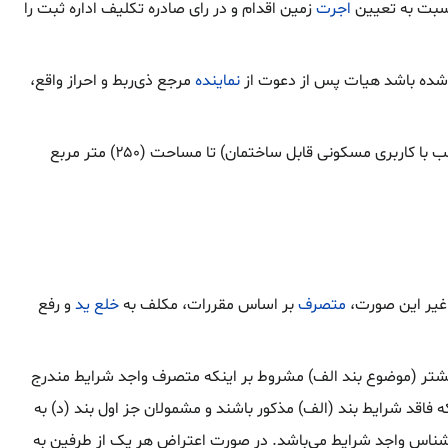
نسبت به تعیین
اجرت
زمین اقدام و در رای صادره تکلیف اداره ثبت را
د شده باشد هیات پس از دعوت از
نماینده
مرجع ذی‌ربط و احراز واقع،
الف- در مورد واحدهای مسکونی احداثی، چنان چه متقاضی واجد شرایط باشد (فاقد واحد مسکونی یا زمین متناسب با کاربری مسکونی قابل ساختمان) تا مساحت (۲۵۰) متر مربع
متصرف
بر اساس مقررات، مکلف به
خلع ید
و رفع
شتر (موضوع بند الف) مشروط بر اینکه متصرف واجد شرایط مندرج
 فاقد شرایط بند (الف) مذکور باشند و مشمولان جز اول بند (د) به
کار‌شناس واجد شرایط می‌باشد. در صورت اعتراض هر یک از طرفین به