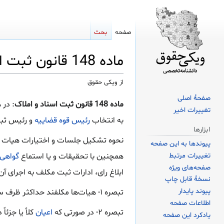
صفحه
بحث
ماده 148 قانون ثبت اسناد و املاک
از ویکی حقوق
صفحهٔ اصلی
پرش
پرش
ماده 148 قانون ثبت اسناد و املاک
: در 
تغییرات اخیر
به
به
به انتخاب
رئیس قوه قضاییه
و رئیس ثب
ناوبری
جستجو
ابزارها
نحوه تشکیل جلسات و اختیارات هیات و 
پیوندها به این صفحه
همچنین با تحقیقات و یا استماع
گواهی
تغییرات مرتبط
صفحه‌های ویژه
ابلاغ رای، ادارات ثبت مکلف به اجرای 
نسخهٔ قابل چاپ
پیوند پایدار
تبصره ۱- هیات‌ها مکلفند حداکثر ظرف سه سال از تاریخ ارجاع، رای خود را صادر نمایند.
اطلاعات صفحه
تبصره ۲- در صورتی که
اعیان
کلاً یا جزئاً 
یادکرد این صفحه