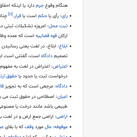
هنگام وقوع
جرم
دارد یا اینکه احقا
[۱۱]
رای
: رأی یا
حکم
است یا
قرار
.
چنانچ
ثبت محل
: امروزه تشکیلات ثبتی د
ارکان
قوه قضاییه
است که عمده وظایف آن عبارتند از 1-ثبت ا
ابلاغ
: ابلاغ، در لغت یعنی رسانیدن و
تصمیم
دادگاه
است، گفتنی است ابلا
اعتراض
: اعتراض در لغت به مفهوم
درخواست ثبت یا حدود یا
حقوق ارت
دادگاه
: مرجعی است که به تجویز
قا
اعیان
: اصطلاحی در حقوق ثبت می ب
طبیعی باشد مانند درخت یا مصنوع
اراضی
: اراضی جمع ارض و در لغت به
موقوفه
:
مال
مورد
وقف
که با بقای
عی