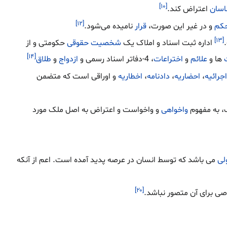
[۱۰]
اسان
اعتراض کند.
[۱۲]
کم
و در غیر این صورت،
قرار
نامیده می‌شود.
[۱۳]
اداره ثبت اسناد و املاک یک
شخصیت حقوقی
حکومتی و از
[۱۴]
ها و
علائم
و
اختراعات
، 4-دفاتر اسناد رسمی و
ازدواج
و
طلاق
جرائیه
،
احضاریه
،
دادنامه
،
اخطاریه
و اوراقی است که متضمن
، به مفهوم
واخواهی
و واخواست و اعتراض به اصل ملک مورد
لی
می باشد که توسط انسان در عرصه پدید آمده است. اعم از آنکه
[۲۰]
ی برای آن متصور نباشد.