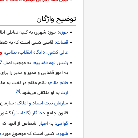
توضیح واژگان
حوزه
: حوزه شهری به کلیه نقاطی اط
قضات
: قاضی کسی است که به شغل 
عالی کشور
،
دادگاه انقلاب
،
نظامی
،
وی
رئیس قوه قضاییه
: به موجب
اصل 157 قانون اساسی
به امور قضایی و مدیر و مدبر را بر
قائم مقام
: قائم مقام در لغت به مف
[۵]
ارث
به او منتقل می‌شود.
سازمان ثبت اسناد و املاک
: سازمان
قانون جامع
حدنگار
(
کاداستر
) کشور
گواهی
: به
اخبار
اشخاص از آنچه که د
شهود
: کسی است که موضوع مورد
ش