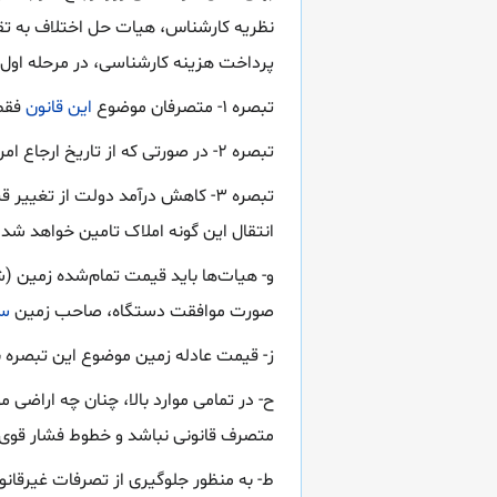
نظریه کار‌شناس، هیات حل اختلاف به تق
پرداخت هزینه کار‌شناسی، در مرحله اول
تبصره ۱- متصرفان موضوع
این قانون
فقط 
تبصره ۲- در صورتی که از تاریخ ارجاع امر به کار‌شناس تا تاریخ واریز بهای تعیین‌شده توسط متقاضی بیش از یک سال بگذرد کار‌شناسی تجدید خواهد شد.
تبصره ۳- کاهش درآمد دولت از تغ
انتقال این گونه املاک تامین خواهد شد. (اصلاحی
و- هیات‌ها باید قیمت تمام‌شده زمین (شا
صورت موافقت دستگاه، صاحب زمین
س
ز- قیمت عادله زمین موضوع این تبصره 
ح- در تمامی موارد بالا، چنان چه اراضی
متصرف قانونی نباشد و خطوط فشار قوی 
ط- به منظور جلوگیری از تصرفات غیرقان