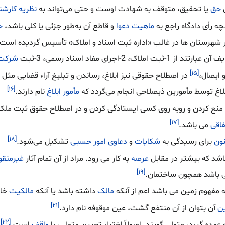
ق
حق
یا تحقیق، متوقف به شهادت اوست و حتی می‌تواند به
نظریه کارشن
ه رأی دادگاه راجع به
ماهیت دعوا
و قاطع آن به‌طور جزئی یا کلی باشد،
ح
ر شهرستان ها در غالب «اداره ثبت اسناد و املاک» تأسیس گردیده است.
ملاک، 2-اجرای مفاد اسناد رسمی، 3-ثبت
شرکت
[۱۵]
 ایصال،
در اصطلاح حقوقی نیز ابلاغ، رساندن و تبلیغ آراء قضایی مثل
ا
[۱۶]
غ توسط مأمورین ذیصلاحی انجام می‌گردد که
مأمور ابلاغ
نام دارند.
 منع کردن و روبه روی کسی ایستادگی کردن و در اصطلاح حقوق ثبت ملک
[۱۷]
فاقی
می باشد.
[۱۸]
نون
برای رسیدگی به
شکایات
و
دعاوی
امور حسبی
تشکیل می‌شود.
اشد که بیشتر در مقابل
عرصه
به کار می رود. مراد از آن تمام آثار
غیرمنقو
[۱۹]
ی باشد همچون ساختمان.
 مفهوم زمین می باشد اعم از آنکه
مالک
داشته باشد یا آنکه
مالکیت
خاص
[۲۱]
ن
آن بتوان از آن منتفع گشت، عین موقوفه نام دارد.
[۲۲]