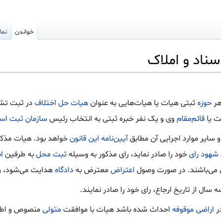
خواندن
نما
هر
حوزه
ثبتی هیات یا هیات‌هایی به عنوان
هیات حل اختلاف
در ثبت تشک
ت یا
قائم‌مقام
وی و یک نفر خبره ثبتی به انتخاب رئیس
سازمان ثبت اسن
سایر موارد اجرایی آن مطابق
آیین‌نامه
این قانون
خواهد بود. هیات مذکور
شهود
رای
خود را صادر نماید، رای مذکور به وسیله
ثبت محل
به طرفین
اب
آن می‌باشند. در صورت وصول
اعتراض
معترض به
دادگاه
هدایت می‌شود، رس
در
اراضی
موقوفه
احداث شده باشد هیات با موافقت
متولی
منصوص و اطل