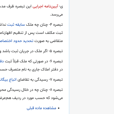
ی-
آیین‌نامه اجرایی
این تبصره ظرف مدت 
می‌رسد.
تبصره ۴- چنان چه ملک
سابقه ثبت
نداش
ثبت مکلف است پس از تنظیم اظهارنامه
متقاضی به صورت
تحدید حدود اختصاص
تبصره ۵- اگر ملک در جریان ثبت باشد و سابقه تحدید حدود نداشته باشد واحد ثبتی طبق قسمت اخیر تبصره ۴ اقدام خواهد نمود.
تبصره ۶- در صورتی که ملک قبلاً ثبت
دفت
در دفتر املاک جاری به نام متصرف حس
تبصره ۷- رسیدگی به تقاضای
اتباع بیگان
تبصره ۸- چنان چه در خلال رسیدگ
می‌شود که حسب مورد در ردیف هم‌عرض 
مشاهده ماده قبلی