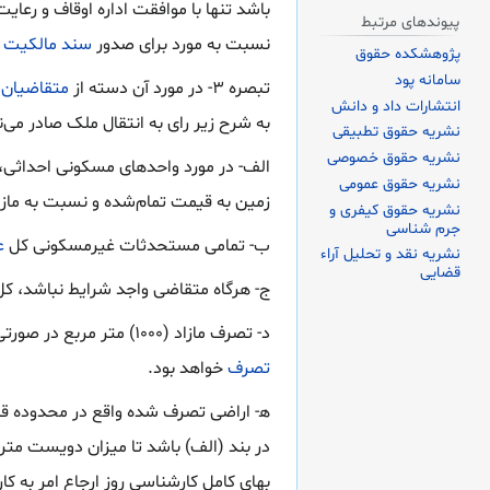
باشد تنها با موافقت اداره اوقاف و رعا
پیوندهای مرتبط
نسبت به مورد برای صدور
سند مالکیت
ک
پژوهشکده حقوق
سامانه پود
تبصره ۳- در مورد آن دسته از
متقاضیان
ک
انتشارات داد و دانش
به شرح زیر رای به انتقال ملک صادر می‌نما
نشریه حقوق تطبیقی
نشریه حقوق خصوصی
نشریه حقوق عمومی
زمین به قیمت تمام‌شده و نسبت به مازاد (۲۵۰) متر مربع تا سقف (۱۰۰۰) متر مربع به قیمت عاد
نشریه حقوق کیفری و
جرم شناسی
ب- تمامی مستحدثات غیرمسکونی کل
ع
نشریه نقد و تحلیل آراء
قضایی
ج- هر‌گاه متقاضی واجد شرایط نباشد، ک
د- تصرف مازاد (۱۰۰۰) متر مربع در صورتی که دارای تاسیسات ساختمانی متناسب باشد کلاً به بهای عادله روز و در غیر این صورت،
تصرف
خواهد بود.
ه‍- اراضی تصرف شده واقع در محدوده ق
در بند (الف) باشد تا میزان دویست متر 
بهای کامل کار‌شناسی روز ارجاع امر به 