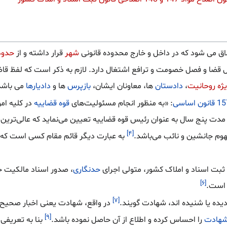
لاق می شود که در داخل و خارج محدوده قانونی
شهر
قرار داشته و از
حدود
قضا و فصل خصومت و ترافع اشتغال دارد. لازم به ذکر است که لفظ ق
ژه روحانیت
،
دادستان
ها، معاونان ایشان،
بازپرس
ها و
دادیارها
می باشد
: «به منظور انجام مسئولیت‌های
قوه قضاییه
در کلیه ام
ای مدت پنج سال به عنوان رئیس قوه قضاییه تعیین می‌نماید که عالی‌تری
[۴]
هوم جانشین و نائب می‌باشد.
به عبارت دیگر قائم مقام کسی است که
 ثبت اسناد و املاک کشور، متولی اجرای
حدنگاری
، صدور اسناد مالکیت حد
[۶]
 است.
[۷]
یده یا شنیده اند، شهادت گویند.
در واقع، شهادت یعنی اخبار صحیح ا
[۹]
هادت
را احساس کرده و اطلاع از آن حاصل نموده باشد.
بنا به تعریف