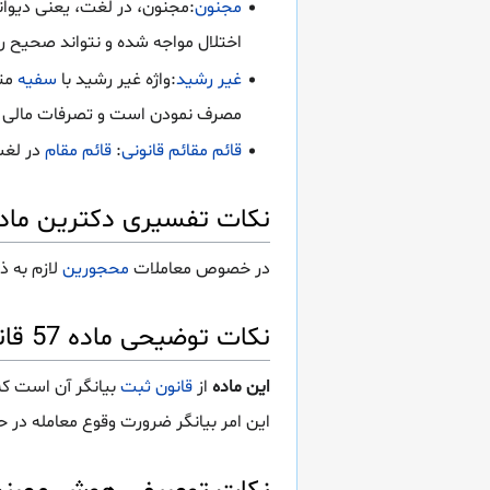
مجنون
:مجنون، در لغت، یعنی دیوانه
اختلال مواجه شده و نتواند صحیح ر
غیر رشید
:واژه غیر رشید با
سفیه
متر
مصرف نمودن است و تصرفات مالی و
قائم مقائم قانونی
:
قائم مقام
در لغت
نکات تفسیری دکترین ماده 57 قانون ثبت اسناد و ام
در خصوص معاملات
محجورین
لازم به ذ
نکات توضیحی ماده 57 قانون ثبت اسناد و املاک
این ماده
از
قانون ثبت
بیانگر آن است ک
این امر بیانگر ضرورت وقوع معامله در 