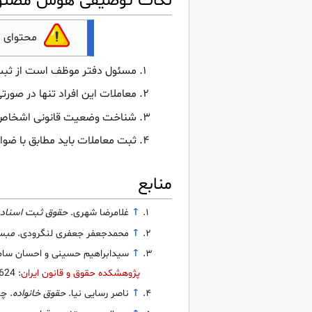
نکات توصیفی هوش مصنوعی ماده 57 قانون ثبت
محتوای 
مسئول دفتر موظف است از ثبت م
معاملات این افراد تنها در صورت
شناخت وضعیت قانونی اشخاص در
ثبت معاملات باید مطابق با ضوا
منابع
↑
غلامرضا شهری.
حقوق ثبت اسناد و
↑
محمدجعفر جعفری لنگرودی.
مبسو
↑
سیدابراهیم حسینی و احسان سام
پژوهشکده حقوق و قانون ایران
: 6655624
↑
ناصر رسایی نیا.
حقوق خانواده
. چاپ 1. ب