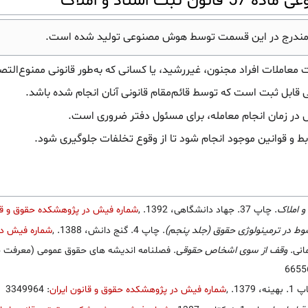
 اسناد و املاک
مندرج در این قسمت توسط هوش مصنوعی تولید شده است.
عاملات افراد مجنون، غیررشید، یا کسانی که به‌طور قانونی ممنوع‌الت
ی قابل ثبت است که توسط قائم‌مقام قانونی آنان انجام شده باشد.
 زمان انجام معامله، برای مسئول دفتر ضروری است.
بط و قوانین موجود انجام شود تا از وقوع تخلفات جلوگیری شود.
 املاک
. چاپ 37. جهاد دانشگاهی، 1392.
,
شماره فیش در پژوهشکده حقوق و قان
ط در ترمینولوژی حقوق (جلد پنجم)
. چاپ 4. گنج دانش، 1388.
,
شماره فیش در
انی.
وقف از سوی اشخاص حقوقی
. فصلنامه اندیشه های حقوق عمومی (معرفت حقوقی سابق) شماره 3 
هینه، 1379.
,
شماره فیش در پژوهشکده حقوق و قانون ایران
: 3349964