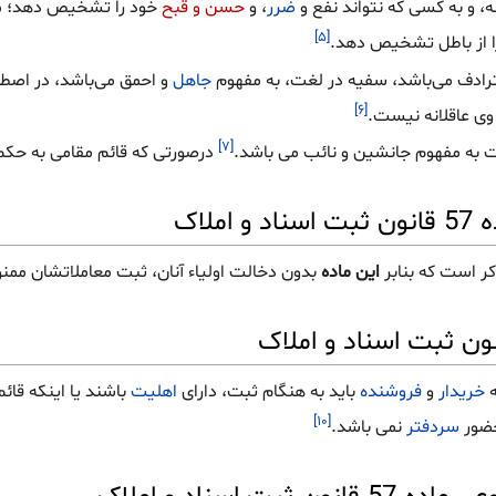
، و به کسی که نتواند نفع و
ضرر
، و
حسن و قبح
خود را تشخیص دهد؛ مج
[۵]
ا از باطل تشخیص دهد.
ادف می‌باشد، سفیه در لغت، به مفهوم
جاهل
و احمق می‌باشد، در اصطل
[۶]
ی عاقلانه نیست.
[۷]
 به مفهوم جانشین و نائب می باشد.
درصورتی که قائم مقامی به حکم 
لاک
کر است که بنابر
این ماده
بدون دخالت اولیاء آنان، ثبت معاملاتشان ممن
ه
خریدار
و
فروشنده
باید به هنگام ثبت، دارای
اهلیت
باشند یا اینکه قائم
[۱۰]
حضور
سردفتر
نمی باشد.