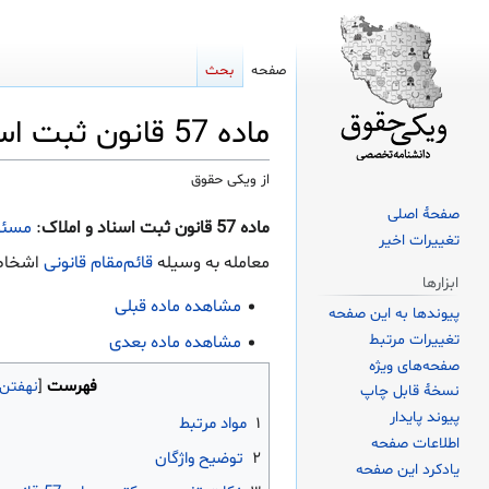
صفحه
بحث
ماده 57 قانون ثبت اسناد و املاک
از ویکی حقوق
صفحهٔ اصلی
پرش
پرش
ماده 57 قانون ثبت اسناد و املاک
:
مسئو
تغییرات اخیر
به
به
معامله به وسیله
قائم‌مقام قانونی
اشخاص 
ناوبری
جستجو
ابزارها
مشاهده ماده قبلی
پیوندها به این صفحه
تغییرات مرتبط
مشاهده ماده بعدی
صفحه‌های ویژه
فهرست
نسخهٔ قابل چاپ
پیوند پایدار
۱
مواد مرتبط
اطلاعات صفحه
۲
توضیح واژگان
یادکرد این صفحه